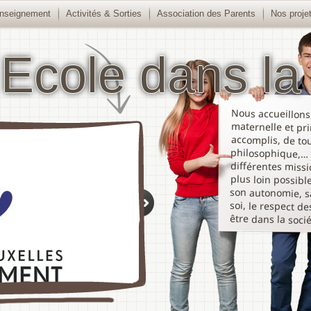
nseignement
Activités & Sorties
Association des Parents
Nos proje
 Ecole dans la 
Nous accueillons,
maternelle et prim
accomplis, de toute
philosophique,… 
différentes missio
plus loin possible 
son autonomie, sa c
soi, le respect des 
être dans la socié