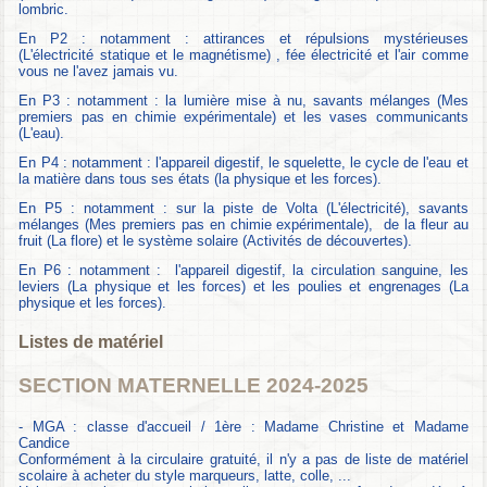
lombric.
En P2 : notamment : attirances et répulsions mystérieuses
(L'électricité statique et le magnétisme) , fée électricité et l'air comme
vous ne l'avez jamais vu.
En P3 : notamment : la lumière mise à nu, savants mélanges (Mes
premiers pas en chimie expérimentale) et les vases communicants
(L'eau).
En P4 : notamment : l'appareil digestif, le squelette, le cycle de l'eau et
la matière dans tous ses états (la physique et les forces).
En P5 : notamment : sur la piste de Volta (L'électricité), savants
mélanges (Mes premiers pas en chimie expérimentale), de la fleur au
fruit (La flore) et le système solaire (Activités de découvertes).
En P6 : notamment : l'appareil digestif, la circulation sanguine, les
leviers (La physique et les forces) et les poulies et engrenages (La
physique et les forces).
Listes de matériel
SECTION MATERNELLE 2024-2025
- MGA : classe d'accueil / 1ère : Madame Christine et Madame
Candice
Conformément à la circulaire gratuité, il n'y a pas de liste de matériel
scolaire à acheter du style marqueurs, latte, colle, ...