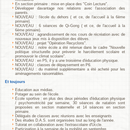
En section primaire : mise en place des "Coin Lecture".
Développer davantage nos relations avec l'association des
parents.
NOUVEAU : l'école du dehors ( et ce, de l'accueil à la 6ème
primaire).
NOUVEAU : 6 séances de Qi-Gong ( et ce, de l'accueil à la
6ème primaire).
NOUVEAU : agrandissement de nos cours de récréation avec de
nouveaux jeux mis à disposition des élèves.
NOUVEAU : projet "Opération Recyclons".
NOUVEAU : notre école a été retenue dans le cadre "Nouvelle
politique structurelle pour prévenir le harcèlement scolaire et
promouvoir le climat scolaire".
NOUVEAU : en P5, il y a une troisième d'éducation physique.
NOUVEAU : classes de dépaysement en P6.
NOUVEAU : du matériel supplémentaire a été acheté pour les
aménagements raisonnables.
Et toujours
Education aux médias.
Potager au sein de l'école.
École sportive : en plus des deux périodes d'éducation physique
/ psychomotricité par semaine, 30 séances de natation sont
proposées en section maternelle et 14 séances en section
primaire.
Délégués de classes avec réunions avec les enseignants
Des études D.A.S. sont organisées tout au long de l'année.
Tutorat en collaboration avec l'extrascolaire d'Uccle.
Participation à la semaine de la mobilité en septembre