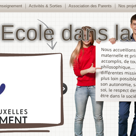
nseignement
Activités & Sorties
Association des Parents
Nos proje
 Ecole dans la 
Nous accueillons,
maternelle et prim
accomplis, de toute
philosophique,… 
différentes missio
plus loin possible 
son autonomie, sa c
soi, le respect des 
être dans la socié