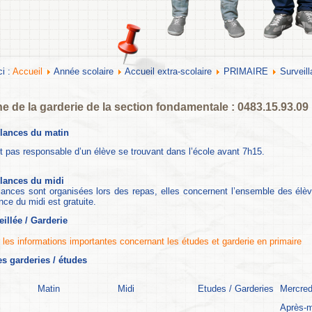
ci :
Accueil
Année scolaire
Accueil extra-scolaire
PRIMAIRE
Surveil
e de la garderie de la section fondamentale : 0483.15.93.09
llances du matin
st pas responsable d’un élève se trouvant dans l’école avant 7h15.
llances du midi
lances sont organisées lors des repas, elles concernent l’ensemble des élèv
nce du midi est gratuite.
eillée
/ Garderie
 les informations importantes concernant les études et garderie en primaire
es garderies / études
Matin
Midi
Etudes / Garderies
Mercred
Après-m