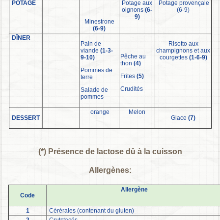
POTAGE
Potage aux
Potage provençale
oignons
(6-
(6-9)
9)
Minestrone
(6-9)
DÎNER
Pain de
Risotto aux
viande
(1-3-
champignons et aux
Pêche au
9-10)
courgettes
(1-6-9)
thon
(4)
Pommes de
Frites
(5)
terre
Crudités
Salade de
pommes
orange
Melon
DESSERT
Glace
(7)
(*) Présence de lactose dû à la cuisson
Allergènes:
Allergène
Code
1
Cérérales (contenant du gluten)